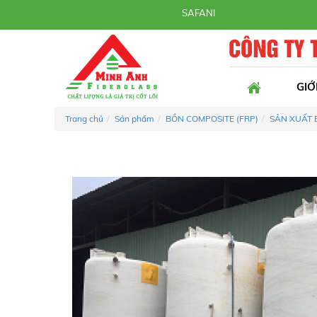
SAFANI | Uy tín - Chất lượng - Tận tâm!
GIỚ
Trang chủ
Sản phẩm
BỒN COMPOSITE (FRP)
SẢN XUẤT 