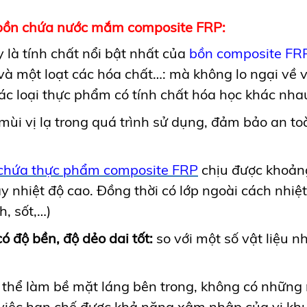
a bồn chứa nước mắm composite FRP:
 là tính chất nổi bật nhất của
bồn composite FR
và một loạt các hóa chất…: mà không lo ngại về 
ác loại thực phẩm có tính chất hóa học khác nha
mùi vị lạ trong quá trình sử dụng, đảm bảo an 
chứa thực phẩm composite FRP
chịu được khoảng
ay nhiệt độ cao. Đồng thời có lớp ngoài cách nhiệt
h, sốt,…)
ó độ bền, độ dẻo dai tốt:
so với một số vật liệu n
thể làm bề mặt láng bên trong, không có những 
 việc hạn chế được khả năng xâm nhập của vi khuẩ