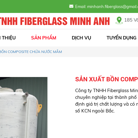
Email: minhanh.fiberglass@gma
185 Võ
I THIỆU
SẢN PHẨM
DỊCH VỤ
TUYỂN DỤNG
BỒN COMPOSITE CHỨA NƯỚC MẮM
SẢN XUẤT BỒN COMP
Công ty TNHH Fiberglass Min
chuyên nghiệp tại thành phố
định giá trị chất lượng và c
số KCN ngoài Bắc.