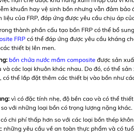
iễm khuẩn hay vệ sinh bồn nhưng vẫn đảm bảo đư
liệu của FRP, đáp ứng được yêu cầu chịu áp của 
rong thành phần cấu tạo bồn FRP có thể bổ sun
site FRP
có thể đáp ứng được yêu cầu kháng chá
các thiết bị lên men.
ng:
bồn chứa nước mắm composite
được sản xuấ
 các loại khuôn khác nhau. Do đó, có thể sản x
i, có thể lắp đặt thêm các thiết bị vào bồn như c
àng:
vì có đặc tính nhẹ, độ bền cao và có thể thiế
 so với những loại bồn có trọng lượng nặng khác.
ó chi phí thấp hơn so với các loại bồn thép khô
 những yêu cầu về an toàn thực phẩm và có tuổi