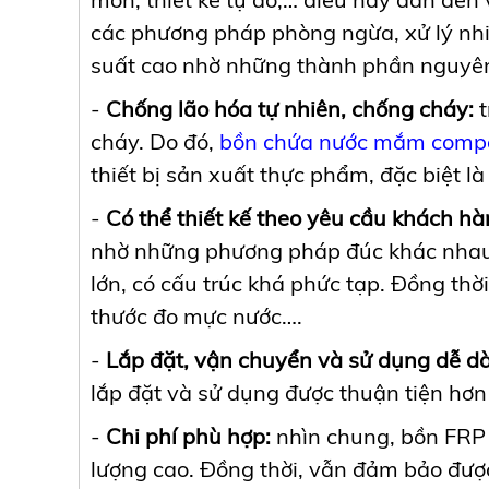
các phương pháp phòng ngừa, xử lý nh
suất cao nhờ những thành phần nguyên 
-
Chống lão hóa tự nhiên, chống cháy:
t
cháy. Do đó,
bồn chứa nước mắm compo
thiết bị sản xuất thực phẩm, đặc biệt là 
-
Có thể thiết kế theo yêu cầu khách hà
nhờ những phương pháp đúc khác nhau và
lớn, có cấu trúc khá phức tạp. Đồng thờ
thước đo mực nước….
-
Lắp đặt, vận chuyển và sử dụng dễ d
lắp đặt và sử dụng được thuận tiện hơn
-
Chi phí phù hợp:
nhìn chung, bồn FRP c
lượng cao. Đồng thời, vẫn đảm bảo được