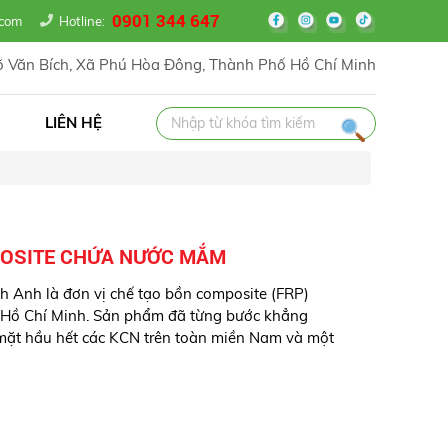
0901 344 647
il.com
Hotline:
 Văn Bích, Xã Phú Hòa Đông, Thành Phố Hồ Chí Minh
LIÊN HỆ
OSITE CHỨA NƯỚC MẮM
h Anh là đơn vị chế tạo bồn composite (FRP)
 Hồ Chí Minh. Sản phẩm đã từng bước khẳng
ó mặt hầu hết các KCN trên toàn miền Nam và một