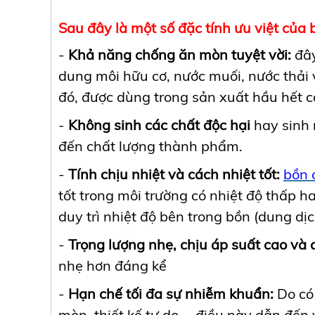
Sau đây là một số đặc tính ưu việt củ
-
Khả năng chống ăn mòn tuyệt vời:
đây
dung môi hữu cơ, nước muối, nước thải 
đó, được dùng trong sản xuất hầu hết c
-
Không sinh các chất độc hại
hay sinh 
đến chất lượng thành phẩm.
-
Tính chịu nhiệt và cách nhiệt tốt:
bồn 
tốt trong môi trường có nhiệt độ thấp h
duy trì nhiệt độ bên trong bồn (dung dịc
-
Trọng lượng nhẹ, chịu áp suất cao và c
nhẹ hơn đáng kể
-
Hạn chế tối đa sự nhiễm khuẩn:
Do có 
mòn, thiết kế tự do,… điều này dẫn đến