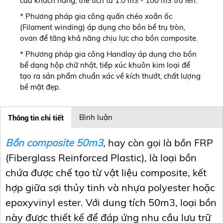
cầu khách hàng, thể tích từ 1.0 m3 - 100 m3 trở lên.
* Phương pháp gia công quấn chéo xoắn ốc
(Filament winding) áp dụng cho bồn bể trụ tròn,
ovan để tăng khả năng chịu lực cho bồn composite.
* Phương pháp gia công Handlay áp dụng cho bồn
bể dạng hộp chữ nhật, tiếp xúc khuôn kim loại để
tạo ra sản phẩm chuẩn xác về kích thướt, chất lượng
bề mặt đẹp.
Thông tin chi tiết
Bình luận
Bồn composite 50m3
, hay còn gọi là bồn FRP
(Fiberglass Reinforced Plastic), là loại bồn
chứa được chế tạo từ vật liệu composite, kết
hợp giữa sợi thủy tinh và nhựa polyester hoặc
epoxyvinyl ester. Với dung tích 50m3, loại bồn
này được thiết kế để đáp ứng nhu cầu lưu trữ