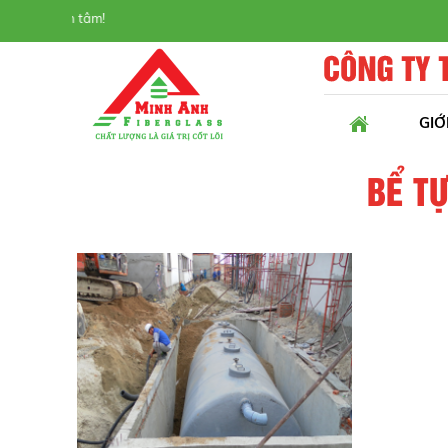
SAFANI | Uy tín - Chất 
GIỚ
BỂ TỰ