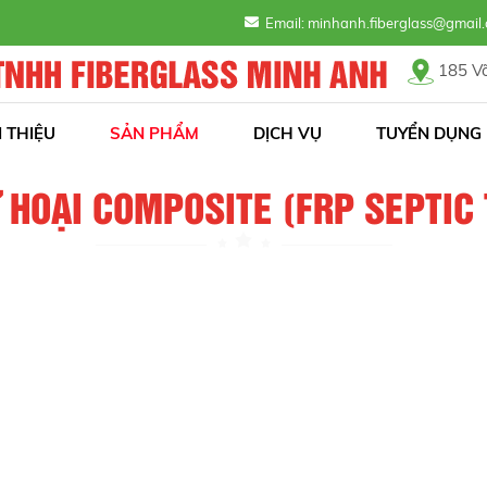
lượng - Tận tâm!
Email: minhanh.fiberglass@gma
185 Võ
I THIỆU
SẢN PHẨM
DỊCH VỤ
TUYỂN DỤNG
 HOẠI COMPOSITE (FRP SEPTIC