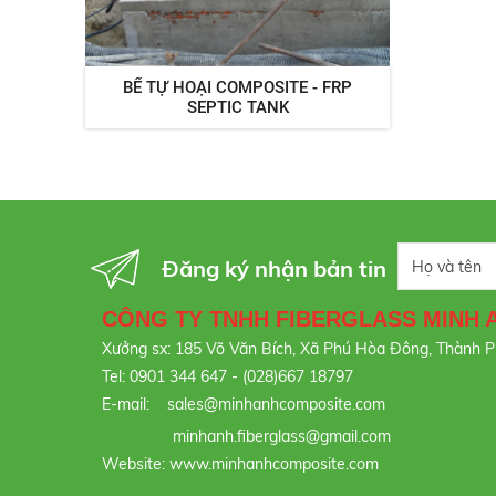
BỂ TỰ HOẠI COMPOSITE - FRP
SEPTIC TANK
Đăng ký nhận bản tin
CÔNG TY TNHH FIBERGLASS MINH 
Xưởng sx: 185 Võ Văn Bích, Xã Phú Hòa Đông, Thành 
Tel: 0901 344 647 - (028)667 18797
E-mail: sales@minhanhcomposite.com
minhanh.fiberglass@gmail.com
Website: www.minhanhcomposite.com