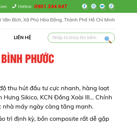
0901 344 647
il.com
Hotline:
 Văn Bích, Xã Phú Hòa Đông, Thành Phố Hồ Chí Minh
LIÊN HỆ
 BÌNH PHƯỚC
ộ thu hút đầu tư cực nhanh, hàng loạt
Hưng Sikico, KCN Đồng Xoài III… Chính
 các nhà máy ngày càng tăng mạnh.
 trì định kỳ, bồn composite rất dễ gặp