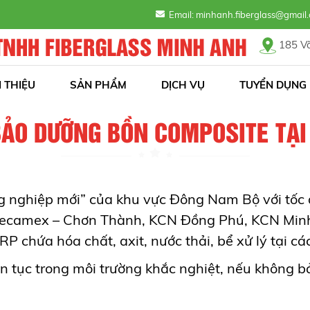
g - Tận tâm!
Email: minhanh.fiberglass@gma
185 Võ
I THIỆU
SẢN PHẨM
DỊCH VỤ
TUYỂN DỤNG
BẢO DƯỠNG BỒN COMPOSITE TẠI
g nghiệp mới” của khu vực Đông Nam Bộ với tốc đ
Becamex – Chơn Thành, KCN Đồng Phú, KCN Minh 
RP chứa hóa chất, axit, nước thải, bể xử lý tại
 tục trong môi trường khắc nghiệt, nếu không bảo