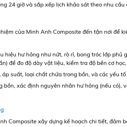
ng 24 giờ và sắp xếp lịch khảo sát theo nhu cầu
nghiệm của Minh Anh Composite đến tận nơi để ki
u hiệu hư hỏng như nứt, rò rỉ, bong tróc lớp phủ 
ần) để đo độ dày vật liệu, kiểm tra độ bền cơ họ
 áp suất, loại chất chứa trong bồn, và các yếu tố
ạng bồn, xác định nguyên nhân hư hỏng (nếu có),
ng
nh Composite xây dựng kế hoạch chi tiết, đảm bảo