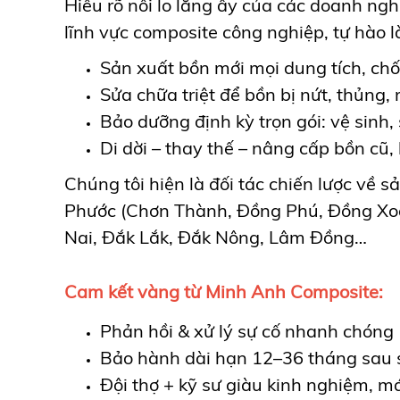
Hiểu rõ nỗi lo lắng ấy của các doanh n
lĩnh vực composite công nghiệp, tự hào là
Sản xuất bồn mới mọi dung tích, ch
Sửa chữa triệt để bồn bị nứt, thủng, 
Bảo dưỡng định kỳ trọn gói: vệ sinh
Di dời – thay thế – nâng cấp bồn cũ
Chúng tôi hiện là đối tác chiến lược về
Phước (Chơn Thành, Đồng Phú, Đồng Xoài
Nai, Đắk Lắk, Đắk Nông, Lâm Đồng…
Cam kết vàng từ Minh Anh Composite:
Phản hồi & xử lý sự cố nhanh chóng
Bảo hành dài hạn 12–36 tháng sau 
Đội thợ + kỹ sư giàu kinh nghiệm, m