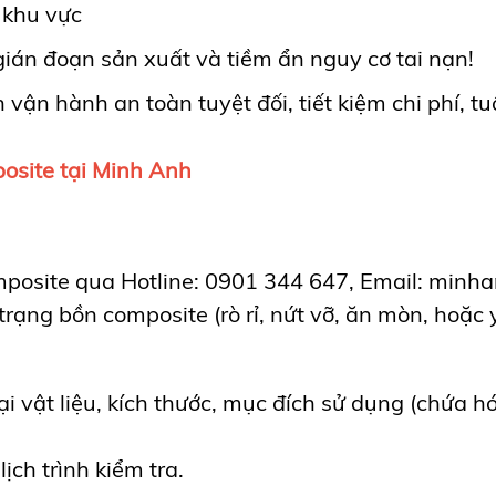
 khu vực
án đoạn sản xuất và tiềm ẩn nguy cơ tai nạn!
ận hành an toàn tuyệt đối, tiết kiệm chi phí, tu
osite tại Minh Anh
osite qua Hotline: 0901 344 647, Email: minha
ạng bồn composite (rò rỉ, nứt vỡ, ăn mòn, hoặc 
oại vật liệu, kích thước, mục đích sử dụng (chứa h
ịch trình kiểm tra.