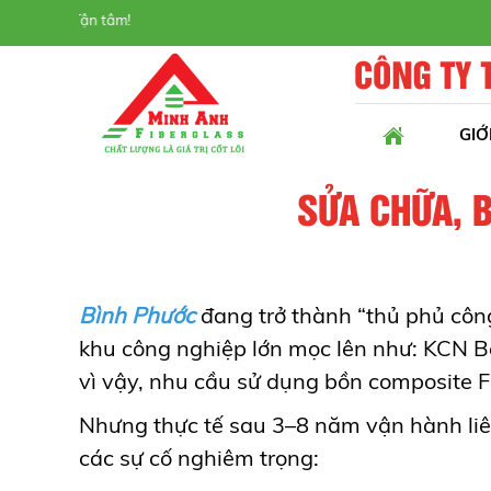
SAFANI | Uy tín - Chất lượn
GIỚ
SỬA CHỮA, 
Bình Phước
đang trở thành “thủ phủ côn
khu công nghiệp lớn mọc lên như: KCN 
vì vậy, nhu cầu sử dụng bồn composite F
Nhưng thực tế sau 3–8 năm vận hành liên
các sự cố nghiêm trọng: