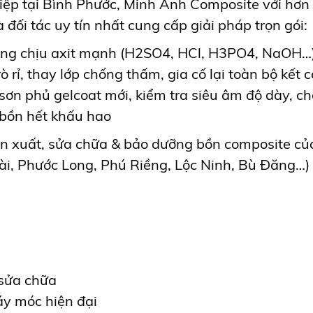
ghiệp tại Bình Phước, Minh Anh Composite với hơ
 đối tác uy tín nhất cung cấp giải pháp trọn gói:
ống chịu axit mạnh (H2SO4, HCl, H3PO4, NaOH…)
rò rỉ, thay lớp chống thấm, gia cố lại toàn bộ kết 
, sơn phủ gelcoat mới, kiểm tra siêu âm độ dày,
, bồn hết khấu hao
 sản xuất, sửa chữa & bảo dưỡng bồn composite c
, Phước Long, Phú Riềng, Lộc Ninh, Bù Đăng…) 
sửa chữa
áy móc hiện đại