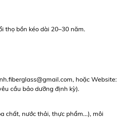
ổi thọ bồn kéo dài 20–30 năm.
nh.fiberglass@gmail.com, hoặc Website:
yêu cầu bảo dưỡng định kỳ).
óa chất, nước thải, thực phẩm...), môi