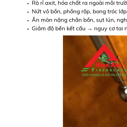
Rò rỉ axit, hóa chất ra ngoài môi trư
Nứt vỏ bồn, phồng rộp, bong tróc lớp
Ăn mòn nặng chân bồn, sụt lún, ngh
Giảm độ bền kết cấu → nguy cơ tai n