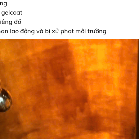
ờng
 gelcoat
iêng đổ
ạn lao động và bị xử phạt môi trường